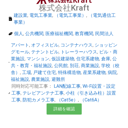
株式会社Kraft
建設業
,
電気工事業
,
（電気工事業）
,
（電気通信工
事業）
個人
,
公共機関
,
医療福祉機関
,
教育機関
,
民間法人
アパート
,
オフィスビル
,
コンテナハウス
,
ショッピン
グモール
,
テナントビル
,
トレーラーハウス
,
ビル・商
業施設
,
マンション
,
仮設建築物
,
住宅系建物
,
倉庫
,
公
共・教育・福祉施設
,
公民館
,
別荘
,
商業施設
,
学校（校
舎）
,
工場
,
戸建て住宅
,
特殊構造物
,
産業系建物
,
病院
,
福祉施設
,
農業施設
,
避難所
同時対応可能工事：
LAN配線工事
,
Wi-Fi設置・設定
工事
,
テレビアンテナ工事
,
小柱（引き込み柱）設置
工事
,
防犯カメラ工事
,
（Cat5e）
,
（Cat6A）
詳細を確認