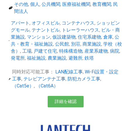
その他
,
個人
,
公共機関
,
医療福祉機関
,
教育機関
,
民
間法人
アパート
,
オフィスビル
,
コンテナハウス
,
ショッピン
グモール
,
テナントビル
,
トレーラーハウス
,
ビル・商
業施設
,
マンション
,
仮設建築物
,
住宅系建物
,
倉庫
,
公
共・教育・福祉施設
,
公民館
,
別荘
,
商業施設
,
学校（校
舎）
,
工場
,
戸建て住宅
,
特殊構造物
,
産業系建物
,
病院
,
発電所
,
福祉施設
,
農業施設
,
避難所
,
鉄塔
同時対応可能工事：
LAN配線工事
,
Wi-Fi設置・設定
工事
,
テレビアンテナ工事
,
防犯カメラ工事
,
（Cat5e）
,
（Cat6A）
詳細を確認