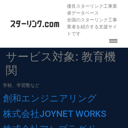
優良スターリンク工事業
者データベース
全国のスターリンク工事
業者を紹介する支援サイ
トです
サービス対象:
教育機
関
学校、学習塾など
創和エンジニアリング
株式会社JOYNET WORKS