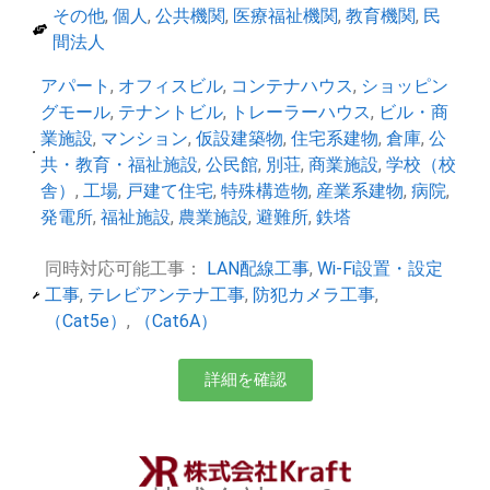
その他
,
個人
,
公共機関
,
医療福祉機関
,
教育機関
,
民
間法人
アパート
,
オフィスビル
,
コンテナハウス
,
ショッピン
グモール
,
テナントビル
,
トレーラーハウス
,
ビル・商
業施設
,
マンション
,
仮設建築物
,
住宅系建物
,
倉庫
,
公
共・教育・福祉施設
,
公民館
,
別荘
,
商業施設
,
学校（校
舎）
,
工場
,
戸建て住宅
,
特殊構造物
,
産業系建物
,
病院
,
発電所
,
福祉施設
,
農業施設
,
避難所
,
鉄塔
同時対応可能工事：
LAN配線工事
,
Wi-Fi設置・設定
工事
,
テレビアンテナ工事
,
防犯カメラ工事
,
（Cat5e）
,
（Cat6A）
詳細を確認