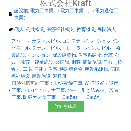
株式会社Kraft
建設業
,
電気工事業
,
（電気工事業）
,
（電気通信工
事業）
個人
,
公共機関
,
医療福祉機関
,
教育機関
,
民間法人
アパート
,
オフィスビル
,
コンテナハウス
,
ショッピン
グモール
,
テナントビル
,
トレーラーハウス
,
ビル・商
業施設
,
マンション
,
仮設建築物
,
住宅系建物
,
倉庫
,
公
共・教育・福祉施設
,
公民館
,
別荘
,
商業施設
,
学校（校
舎）
,
工場
,
戸建て住宅
,
特殊構造物
,
産業系建物
,
病院
,
福祉施設
,
農業施設
,
避難所
同時対応可能工事：
LAN配線工事
,
Wi-Fi設置・設定
工事
,
テレビアンテナ工事
,
小柱（引き込み柱）設置
工事
,
防犯カメラ工事
,
（Cat5e）
,
（Cat6A）
詳細を確認