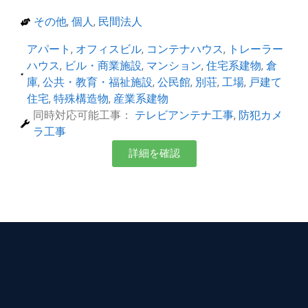
その他
,
個人
,
民間法人
アパート
,
オフィスビル
,
コンテナハウス
,
トレーラー
ハウス
,
ビル・商業施設
,
マンション
,
住宅系建物
,
倉
庫
,
公共・教育・福祉施設
,
公民館
,
別荘
,
工場
,
戸建て
住宅
,
特殊構造物
,
産業系建物
同時対応可能工事：
テレビアンテナ工事
,
防犯カメ
ラ工事
詳細を確認