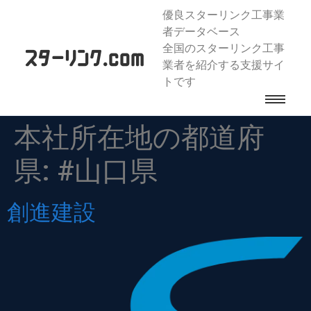
優良スターリンク工事業
者データベース
全国のスターリンク工事
業者を紹介する支援サイ
トです
本社所在地の都道府
県:
#山口県
創進建設