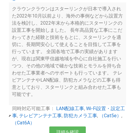
クラウンクラウンはスターリンクが日本で導入され
た2022年10月以前より、海外の事例などから設置方
法を検討し、2022年末から本格的にスターリンクの
設置工事を開始しました。 長年高品質な工事にこだ
わってきた経験と技術をもとに、スターリンクを適
切に、長期間安心して使えることを目指して工事を
行っています。 全国各地で工事の実績があります
が、現在は関東甲信越地域を中心に自社施工を行い
つつ、その他の地域で確かな技術とモラルを持ち合
わせた工事業者へのサポートも行っています。 テレ
ビアンテナやLAN配線、防犯カメラなどの工事も得
意としており、スターリンクと組み合わせた工事も
可能です。
同時対応可能工事：
LAN配線工事
,
Wi-Fi設置・設定工
事
,
テレビアンテナ工事
,
防犯カメラ工事
,
（Cat5e）
,
（Cat6A）
詳細を確認