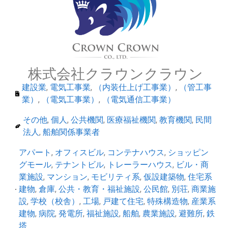
株式会社クラウンクラウン
建設業
,
電気工事業
,
（内装仕上げ工事業）
,
（管工事
業）
,
（電気工事業）
,
（電気通信工事業）
その他
,
個人
,
公共機関
,
医療福祉機関
,
教育機関
,
民間
法人
,
船舶関係事業者
アパート
,
オフィスビル
,
コンテナハウス
,
ショッピン
グモール
,
テナントビル
,
トレーラーハウス
,
ビル・商
業施設
,
マンション
,
モビリティ系
,
仮設建築物
,
住宅系
建物
,
倉庫
,
公共・教育・福祉施設
,
公民館
,
別荘
,
商業施
設
,
学校（校舎）
,
工場
,
戸建て住宅
,
特殊構造物
,
産業系
建物
,
病院
,
発電所
,
福祉施設
,
船舶
,
農業施設
,
避難所
,
鉄
塔