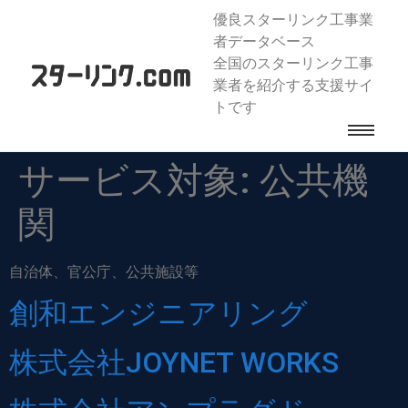
優良スターリンク工事業
者データベース
全国のスターリンク工事
業者を紹介する支援サイ
トです
サービス対象:
公共機
関
自治体、官公庁、公共施設等
創和エンジニアリング
株式会社JOYNET WORKS