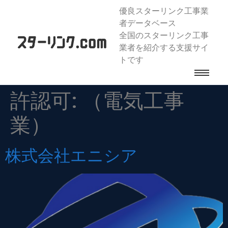
優良スターリンク工事業
者データベース
全国のスターリンク工事
業者を紹介する支援サイ
トです
許認可:
（電気工事
業）
株式会社エニシア